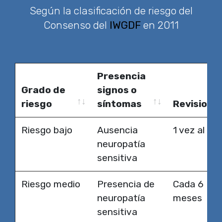
Según la clasificación de riesgo del
Consenso del
IWGDF
en 2011
Presencia
Grado de
signos o
riesgo
síntomas
Revisione
Grado de
Presencia
Revisione
Riesgo bajo
Ausencia
1 vez al añ
riesgo
signos o
neuropatía
síntomas
sensitiva
Riesgo medio
Presencia de
Cada 6
neuropatía
meses
sensitiva