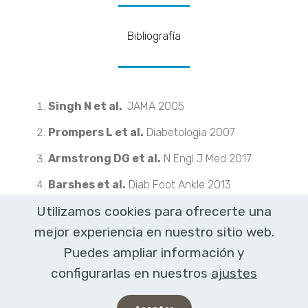
Bibliografía
Singh N et al.
JAMA 2005
Prompers L et al.
Diabetologia 2007
Armstrong DG et al.
N Engl J Med 2017
Barshes et al.
Diab Foot Ankle 2013
Utilizamos cookies para ofrecerte una
Maxev PW et al.
Diabetic Medicine 2011
mejor experiencia en nuestro sitio web.
Pecoraro RE.
Diabetes Care 1990
Puedes ampliar información y
configurarlas en nuestros
ajustes